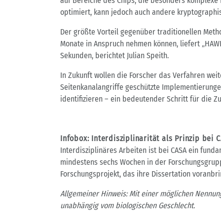
auf Bereiche des Chips, die besonders komplexe 
optimiert, kann jedoch auch andere kryptographis
Der größte Vorteil gegenüber traditionellen Met
Monate in Anspruch nehmen können, liefert „HAW
Sekunden, berichtet Julian Speith.
In Zukunft wollen die Forscher das Verfahren we
Seitenkanalangriffe geschützte Implementierung
identifizieren – ein bedeutender Schritt für die Z
Infobox: Interdisziplinarität als Prinzip bei 
Interdisziplinäres Arbeiten ist bei CASA ein fun
mindestens sechs Wochen in der Forschungsgruppe
Forschungsprojekt, das ihre Dissertation voranbri
Allgemeiner Hinweis: Mit einer möglichen Nennung
unabhängig vom biologischen Geschlecht.