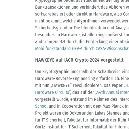
Kryptographie bildet das Fundament der digitalen
Banktransaktionen und verhindert das Abhören v
softwarebasiert oder direkt in Hardware, also Co
nicht bekannt, welche Algorithmen verwendet we
Sicherheitsgründen. Die Identifikation und Analy
besonders in Hardware, ist allerdings äußerst ko
anderem zuletzt durch die Entdeckung einer absi
Mobilfunkstandard GEA-1 durch CASA-Wissenschaf
HAWKEYE auf IACR Crypto 2024 vorgestellt
Um Kryptographie innerhalb der Schaltkreise eines
Hardware-Reverse-Engineering erforderlich. Eine
mit nun „HAWKEYE“ revolutionieren. Das Paper
„H
Hardware Circuits“
, das auf der „
44th Annual Inte
vorgestellt wurde, entstand im Rahmen des interd
School
und in Kooperation mit dem Max-Planck-Inst
Projekt waren die Doktoranden Lukas Stennes und 
für IT-Sicherheit, Fakultät für Informatik der Ru
Görtz-Institut für IT-Sicherheit, Fakultät für Infor