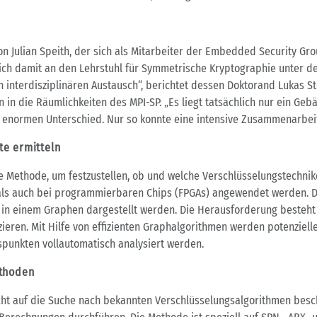
 Julian Speith, der sich als Mitarbeiter der Embedded Security Grou
sich damit an den Lehrstuhl für Symmetrische Kryptographie unter d
 interdisziplinären Austausch“, berichtet dessen Doktorand Lukas S
n in die Räumlichkeiten des MPI-SP. „Es liegt tatsächlich nur ein Ge
enormen Unterschied. Nur so konnte eine intensive Zusammenarbeit 
te ermitteln
eue Methode, um festzustellen, ob und welche Verschlüsselungstechni
) als auch bei programmierbaren Chips (FPGAs) angewendet werden. D
in einem Graphen dargestellt werden. Die Herausforderung besteht 
ieren. Mit Hilfe von effizienten Graphalgorithmen werden potenziell
punkten vollautomatisch analysiert werden.
ethoden
cht auf die Suche nach bekannten Verschlüsselungsalgorithmen besch