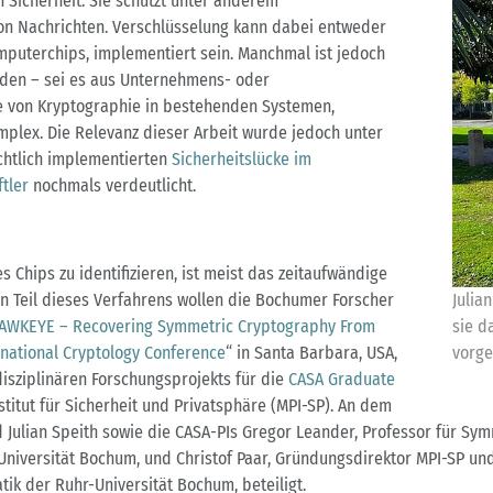
 Sicherheit: Sie schützt unter anderem
on Nachrichten. Verschlüsselung kann dabei entweder
mputerchips, implementiert sein. Manchmal ist jedoch
rden – sei es aus Unternehmens- oder
se von Kryptographie in bestehenden Systemen,
mplex. Die Relevanz dieser Arbeit wurde jedoch unter
chtlich implementierten
Sicherheitslücke im
tler
nochmals verdeutlicht.
 Chips zu identifizieren, ist meist das zeitaufwändige
n Teil dieses Verfahrens wollen die Bochumer Forscher
Julia
AWKEYE – Recovering Symmetric Cryptography From
sie d
rnational Cryptology Conference
“ in Santa Barbara, USA,
vorge
isziplinären Forschungsprojekts für die
CASA Graduate
itut für Sicherheit und Privatsphäre (MPI-SP). An dem
Julian Speith sowie die CASA-PIs Gregor Leander, Professor für Sym
hr-Universität Bochum, und Christof Paar, Gründungsdirektor MPI-SP 
matik der Ruhr-Universität Bochum, beteiligt.