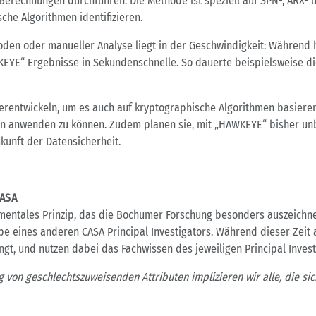
Berechnungen durchführen. Die Methode ist speziell auf SPN-, ARX- 
che Algorithmen identifizieren.
hoden oder manueller Analyse liegt in der Geschwindigkeit: Währen
KEYE“ Ergebnisse in Sekundenschnelle. So dauerte beispielsweise d
iterentwickeln, um es auch auf kryptographische Algorithmen basier
en anwenden zu können. Zudem planen sie, mit „HAWKEYE“ bisher un
ukunft der Datensicherheit.
CASA
damentales Prinzip, das die Bochumer Forschung besonders auszeichn
 eines anderen CASA Principal Investigators. Während dieser Zeit a
ngt, und nutzen dabei das Fachwissen des jeweiligen Principal Invest
 von geschlechtszuweisenden Attributen implizieren wir alle, die si