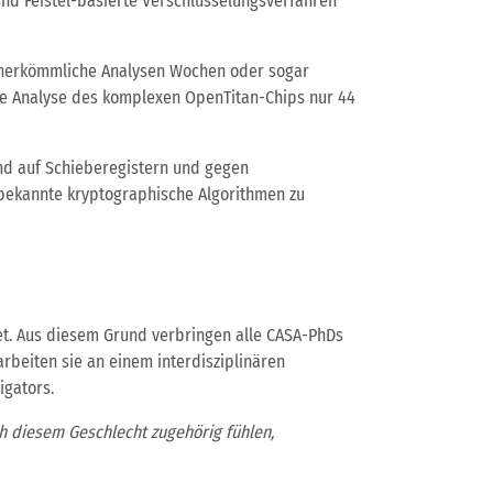
und Feistel-basierte Verschlüsselungsverfahren
d herkömmliche Analysen Wochen oder sogar
ie Analyse des komplexen OpenTitan-Chips nur 44
end auf Schieberegistern und gegen
bekannte kryptographische Algorithmen zu
et. Aus diesem Grund verbringen alle CASA-PhDs
rbeiten sie an einem interdisziplinären
igators.
ch diesem Geschlecht zugehörig fühlen,