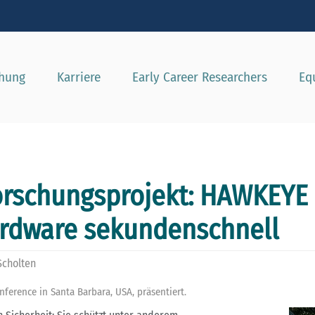
e besser passende Version dieser Seite
Diese Meldung nicht mehr a
chung
Karriere
Early Career Researchers
Eq
Forschungsprojekt: HAWKEYE i
ardware sekundenschnell
Scholten
ference in Santa Barbara, USA, präsentiert.