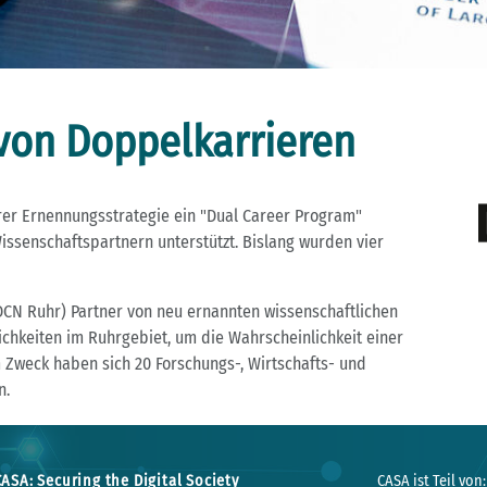
 von Doppelkarrieren
hrer Ernennungsstrategie ein "Dual Career Program"
issenschaftspartnern unterstützt. Bislang wurden vier
DCN Ruhr) Partner von neu ernannten wissenschaftlichen
ichkeiten im Ruhrgebiet, um die Wahrscheinlichkeit einer
 Zweck haben sich 20 Forschungs-, Wirtschafts- und
n.
CASA: Securing the Digital Society
CASA ist Teil von: