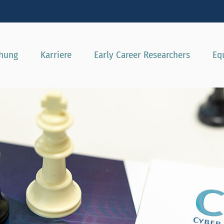
e besser passende Version dieser Seite
Diese Meldung nicht mehr a
chung
Karriere
Early Career Researchers
Eq