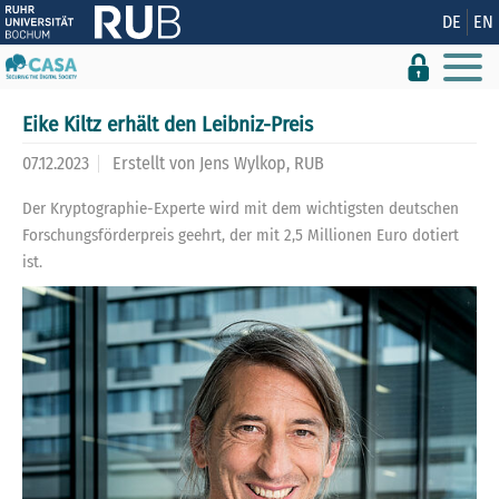
Zeige besser passende Version dieser Seite
DE
EN
Diese Meldung nicht mehr anzeigen
Eike Kiltz erhält den Leibniz-Preis
07.12.2023
Erstellt von
Jens Wylkop, RUB
Der Kryptographie-Experte wird mit dem wichtigsten deutschen
Forschungsförderpreis geehrt, der mit 2,5 Millionen Euro dotiert
ist.