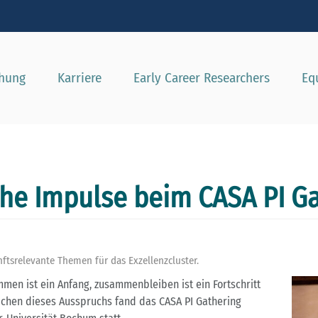
e besser passende Version dieser Seite
Diese Meldung nicht mehr a
chung
Karriere
Early Career Researchers
Eq
che Impulse beim CASA PI G
ftsrelevante Themen für das Exzellenzcluster.
en ist ein Anfang, zusammenbleiben ist ein Fortschritt
eichen dieses Ausspruchs fand das CASA PI Gathering