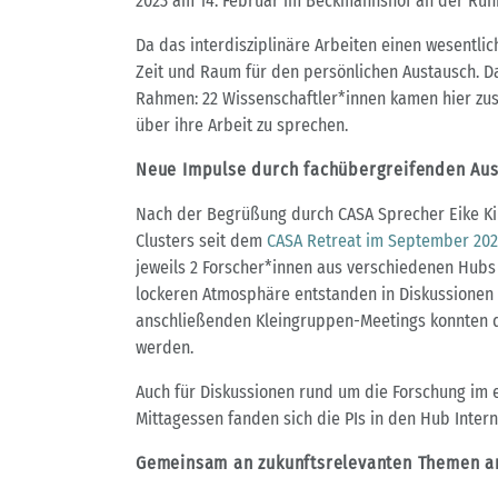
2023 am 14. Februar im Beckmannshof an der Ruhr
Da das interdisziplinäre Arbeiten einen wesentlic
Zeit und Raum für den persönlichen Austausch. Da
Rahmen: 22 Wissenschaftler*innen kamen hier z
über ihre Arbeit zu sprechen.
Neue Impulse durch fachübergreifenden Au
Nach der Begrüßung durch CASA Sprecher Eike Kilt
Clusters seit dem
CASA Retreat im September 202
jeweils 2 Forscher*innen aus verschiedenen Hubs 
lockeren Atmosphäre entstanden in Diskussionen 
anschließenden Kleingruppen-Meetings konnten d
werden.
Auch für Diskussionen rund um die Forschung i
Mittagessen fanden sich die PIs in den Hub Intern
Gemeinsam an zukunftsrelevanten Themen a