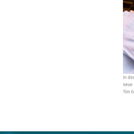
In de
neue 
Tim G