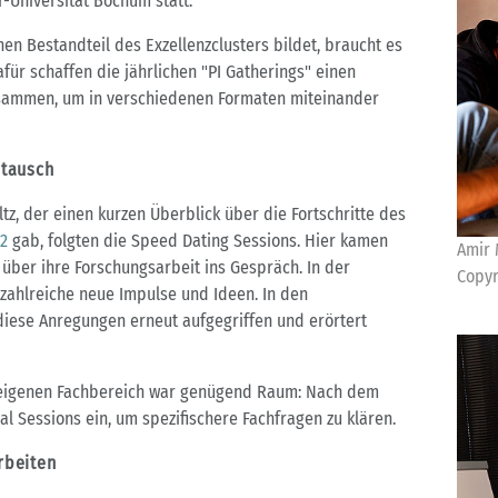
-Universität Bochum statt.
hen Bestandteil des Exzellenzclusters bildet, braucht es
für schaffen die jährlichen "PI Gatherings" einen
usammen, um in verschiedenen Formaten miteinander
stausch
z, der einen kurzen Überblick über die Fortschritte des
2
gab, folgten die Speed Dating Sessions. Hier kamen
Amir 
über ihre Forschungsarbeit ins Gespräch. In der
Copyr
zahlreiche neue Impulse und Ideen. In den
iese Anregungen erneut aufgegriffen und erörtert
m eigenen Fachbereich war genügend Raum: Nach dem
al Sessions ein, um spezifischere Fachfragen zu klären.
rbeiten