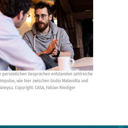
n persönlichen Gesprächen entstanden zahlreiche
Impulse, wie hier zwischen Giulio Malavolta und
üneysu. Copyright: CASA, Fabian Riediger