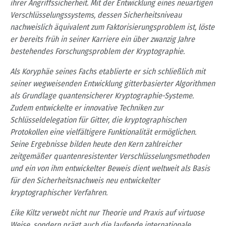
ihrer Angriffssicherheit. Mit der Entwicklung eines neuartigen
Ver
schlüsselungssystems, dessen Sicherheitsniveau
nachweislich
äquivalent zum Faktorisie
rungsproblem ist, löste
er bereits früh in seiner Karriere ein über zwanzig Jahre
bestehendes
Forschungsproblem der Kryptographie.
Als Koryphäe seines Fachs etablierte er sich schließlich
mit
seiner wegweisenden Entwick
lung gitterbasierter Algorithmen
als Grundlage quantensicherer Kryptographie-Systeme.
Zu
dem entwickelte er innovative Techniken zur
Schlüsseldelegation für Gitter, die
kryptographi
schen
Protokollen eine vielfältigere Funktionalität ermöglichen.
Seine Ergebnisse bilden
heute den Kern zahlreicher
zeitgemäßer quantenresistenter Verschlüsselungsmethoden
und
ein von ihm entwickelter
Beweis dient weltweit als Basis
für den Sicherheitsnachweis neu
entwickelter
kryptographischer Verfahren.
Eike Kiltz verwebt nicht nur Theorie und Praxis auf virtuose
Weise, sondern prägt auch die
laufende
internationale