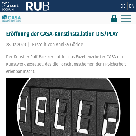
Zeige besser passende Version dieser Seite
DE
EN
Diese Meldung nicht mehr anzeigen
Eröffnung der CASA-Kunstinstallation DIS/PLAY
28.02.2023
Erstellt von
Annika Gödde
Der Künstler Ralf Baecker hat für das Exzellenzcluster CASA ein
Kunstwerk gestaltet, das die Forschungsthemen der IT-Sicherheit
erlebbar macht.