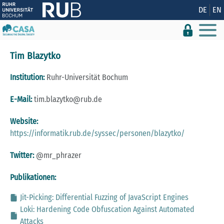
Zeige besser passende Version dieser Seite
DE
EN
Diese Meldung nicht mehr anzeigen
Tim Bla­zyt­ko
Institution:
Ruhr-Universität Bochum
E-Mail:
tim.​blazytko@​rub.​de
Website:
https://informatik.rub.de/syssec/personen/blazytko/
Twitter:
@mr_phrazer
Publikationen:
Jit-Picking: Differential Fuzzing of JavaScript Engines
Loki: Hardening Code Obfuscation Against Automated
Attacks