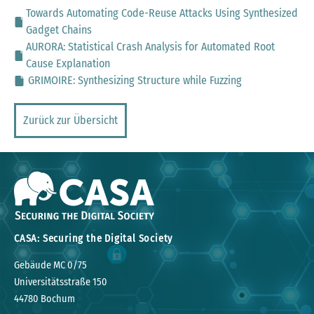
Towards Automating Code-Reuse Attacks Using Synthesized
Gadget Chains
AURORA: Statistical Crash Analysis for Automated Root
Cause Explanation
GRIMOIRE: Synthesizing Structure while Fuzzing
Zurück zur Übersicht
CASA: Securing the Digital Society
Gebäude MC 0/75
Universitätsstraße 150
44780 Bochum