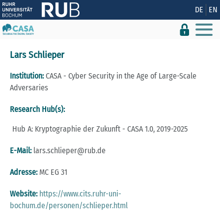
Zeige besser passende Version dieser Seite
DE
EN
Diese Meldung nicht mehr anzeigen
Lars Schlieper
Institution:
CASA - Cyber Security in the Age of Large-Scale
Adversaries
Research Hub(s):
Hub A: Kryptographie der Zukunft - CASA 1.0, 2019-2025
E-Mail:
lars.schlieper@rub.de
Adresse:
MC EG 31
Website:
https://www.cits.ruhr-uni-
bochum.de/personen/schlieper.html