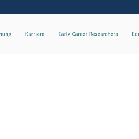
e besser passende Version dieser Seite
Diese Meldung nicht mehr a
chung
Karriere
Early Career Researchers
Eq