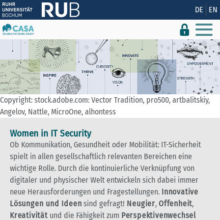
Zeige besser passende Version dieser Seite
DE
EN
Diese Meldung nicht mehr anzeigen
Copyright: stock.adobe.com: Vector Tradition, pro500, artbalitskiy,
Angelov, Nattle, MicroOne, alhontess
Women in IT Security
Ob Kommunikation, Gesundheit oder Mobilität: IT-Sicherheit
spielt in allen gesellschaftlich relevanten Bereichen eine
wichtige Rolle. Durch die kontinuierliche Verknüpfung von
digitaler und physischer Welt entwickeln sich dabei immer
neue Herausforderungen und Fragestellungen.
Innovative
Lösungen und Ideen
sind gefragt!
Neugier
,
Offenheit
,
Kreativität
und die Fähigkeit zum
Perspektivenwechsel